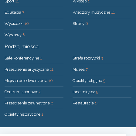
Sport
11
Występ
1
Edukacja
7
Wieczory muzyczne
11
Wycieczki
16
Strony
6
Wystawy
8
Rodzaj miejsca
Sale konferencyjne
1
Strefa rozrywki
9
Przestrzenie artystyczne
11
Muzea
7
Miejsca do odwiedzenia
10
Obiekty religijne
5
Centrum sportowe
2
Inne miejsca
9
Przestrzenie zewnętrzne
8
Restauracje
14
Obiekty historyczne
1