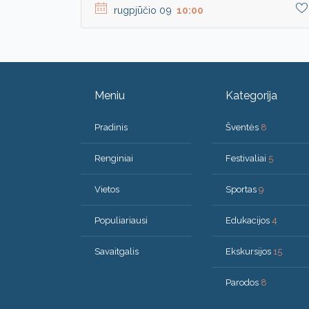
rugpjūčio 09
10:00
Meniu
Kategorija
Pradinis
Šventės
8
Renginiai
Festivaliai
5
Vietos
Sportas
9
Populiariausi
Edukacijos
4
Savaitgalis
Ekskursijos
15
Parodos
8