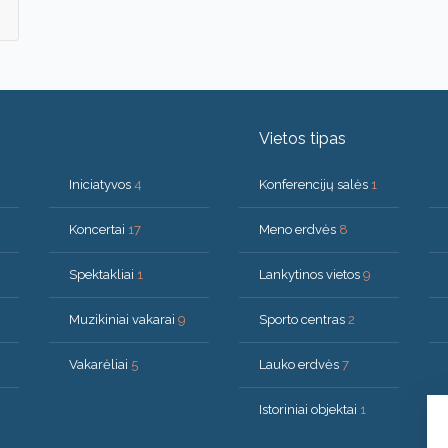
Vietos tipas
Iniciatyvos
4
Konferencijų salės
1
Koncertai
17
Meno erdvės
8
Spektakliai
1
Lankytinos vietos
9
Muzikiniai vakarai
9
Sporto centras
2
Vakarėliai
5
Lauko erdvės
7
Istoriniai objektai
1