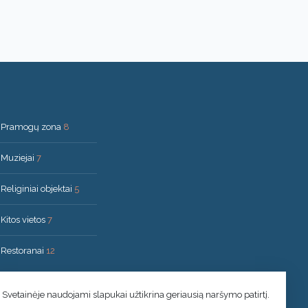
Pramogų zona
8
Muziejai
7
Religiniai objektai
5
Kitos vietos
7
Restoranai
12
Svetainėje naudojami slapukai užtikrina geriausią naršymo patirtį.