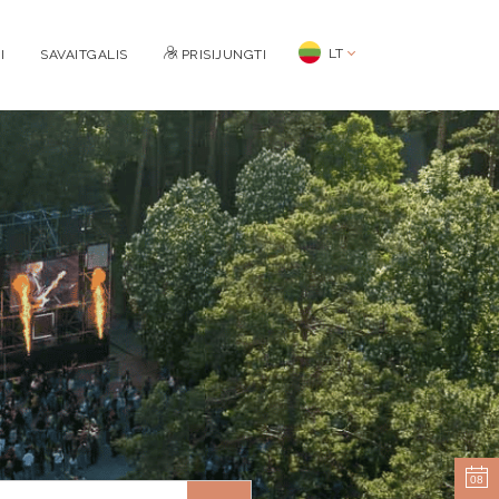
LT
I
SAVAITGALIS
PRISIJUNGTI
08