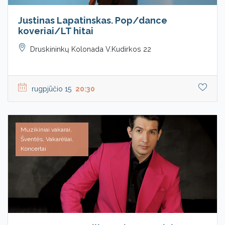
Justinas Lapatinskas. Pop/dance
koveriai/LT hitai
Druskininkų Kolonada V.Kudirkos 22
rugpjūčio 15
20:30
Muzikiniai vakarai,
Šventės, Vakarėliai,
Koncertai