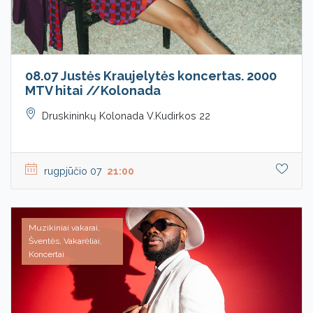
08.07 Justės Kraujelytės koncertas. 2000
MTV hitai //Kolonada
Druskininkų Kolonada V.Kudirkos 22
rugpjūčio 07
21:00
Muzikiniai vakarai,
Šventės, Vakarėliai,
Koncertai