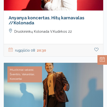
Anyanya koncertas. Hitų karnavalas
//Kolonada
Druskininkų Kolonada V.Kudirkos 22
rugpjūčio 08
20:30
07
Muzikiniai vakarai,
Šventės, Vakarėliai,
Koncertai