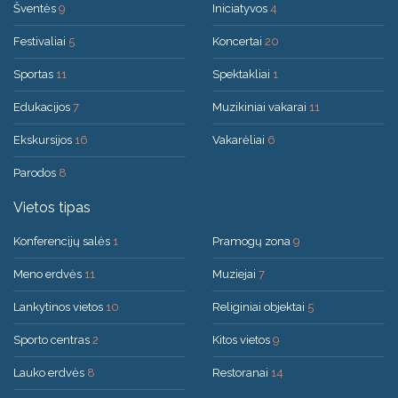
Šventės
9
Iniciatyvos
4
Festivaliai
5
Koncertai
20
Sportas
11
Spektakliai
1
Edukacijos
7
Muzikiniai vakarai
11
Ekskursijos
16
Vakarėliai
6
Parodos
8
Vietos tipas
Konferencijų salės
1
Pramogų zona
9
Meno erdvės
11
Muziejai
7
Lankytinos vietos
10
Religiniai objektai
5
Sporto centras
2
Kitos vietos
9
Lauko erdvės
8
Restoranai
14