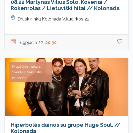
08.22 Martynas Vilius Solo. Koveriai /
Rokenrolas / Lietuviški hitai // Kolonada
Druskininkų Kolonada V.Kudirkos 22
rugpjūčio 22
20:30
Muzikiniai vakarai,
Šventės, Vakarėliai,
Koncertai
Hiperbolės dainos su grupe Huge Soul. //
Kolonada