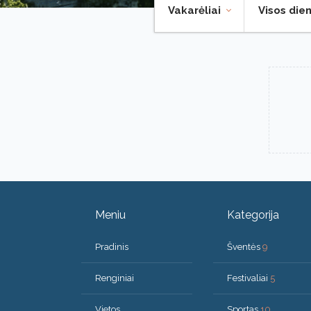
Vakarėliai
Visos die
Meniu
Kategorija
Pradinis
Šventės
9
Renginiai
Festivaliai
5
Vietos
Sportas
10