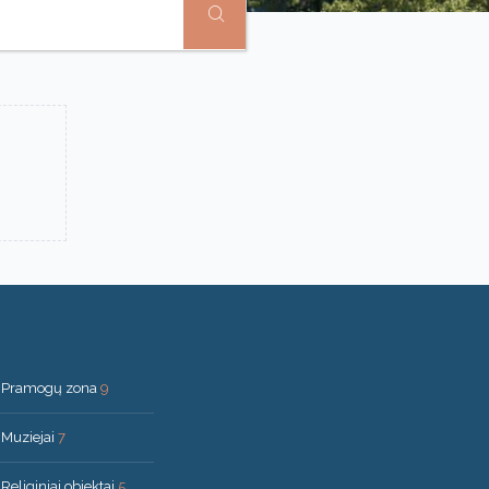
Pramogų zona
9
Muziejai
7
Religiniai objektai
5