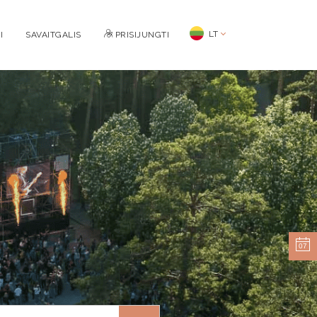
LT
I
SAVAITGALIS
PRISIJUNGTI
07