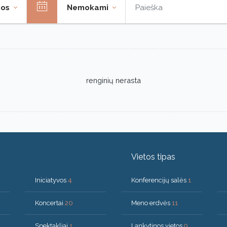
nos
Nemokami
renginių nerasta
Vietos tipas
Iniciatyvos
4
Konferencijų salės
1
Koncertai
20
Meno erdvės
11
Spektakliai
1
Lankytinos vietos
9