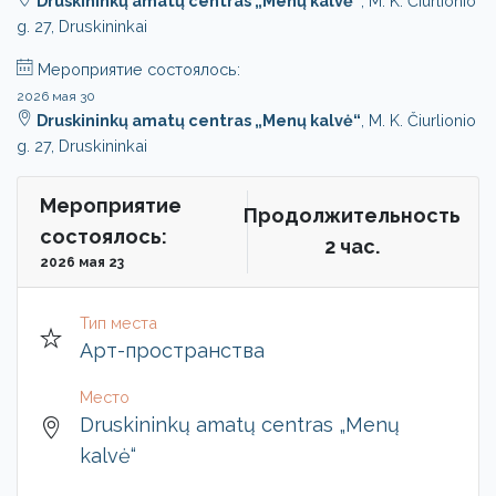
Druskininkų amatų centras „Menų kalvė“
, M. K. Čiurlionio
g. 27, Druskininkai
Мероприятие состоялось:
2026 мая 30
Druskininkų amatų centras „Menų kalvė“
, M. K. Čiurlionio
g. 27, Druskininkai
Мероприятие
Продолжительность
состоялось:
2 чac.
2026 мая 23
Тип места
Арт-пространства
Место
Druskininkų amatų centras „Menų
kalvė“