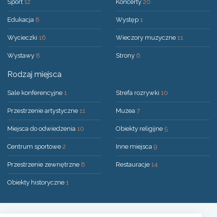
Sport
12
Koncerty
20
Edukacja
8
Występ
1
Wycieczki
16
Wieczory muzyczne
11
Wystawy
8
Strony
6
Rodzaj miejsca
Sale konferencyjne
1
Strefa rozrywki
10
Przestrzenie artystyczne
11
Muzea
7
Miejsca do odwiedzenia
10
Obiekty religijne
5
Centrum sportowe
2
Inne miejsca
9
Przestrzenie zewnętrzne
8
Restauracje
14
Obiekty historyczne
1