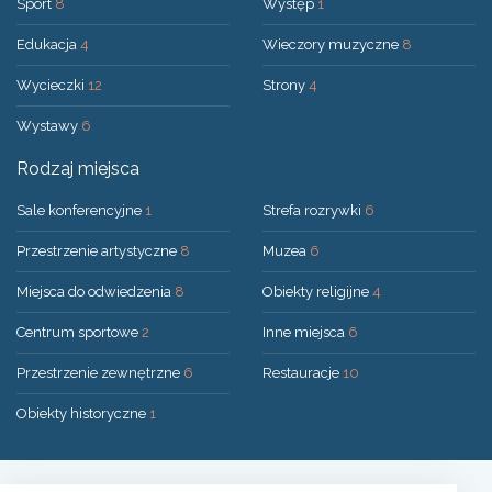
Sport
8
Występ
1
Edukacja
4
Wieczory muzyczne
8
Wycieczki
12
Strony
4
Wystawy
6
Rodzaj miejsca
Sale konferencyjne
1
Strefa rozrywki
6
Przestrzenie artystyczne
8
Muzea
6
Miejsca do odwiedzenia
8
Obiekty religijne
4
Centrum sportowe
2
Inne miejsca
6
Przestrzenie zewnętrzne
6
Restauracje
10
Obiekty historyczne
1