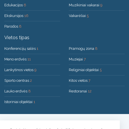
Edukacijos
6
Muzikiniai vakarai
9
Ekskursijos
16
Vakarėliai
5
Parodos
8
Vietos tipas
Konferencijų salės
1
Pramogų zona
8
Meno erdvės
11
Muziejai
7
Lankytinos vietos
9
Religiniai objektai
5
Sporto centras
2
Kitos vietos
7
Lauko erdvės
8
Restoranai
12
Istoriniai objektai
1
Sprendimas:
UAB "200mi"
© 2026 Druskininkai