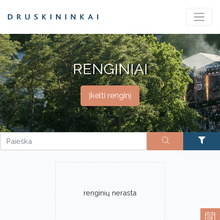
RENGINIAI
Įkelti renginį
renginių nerasta
08