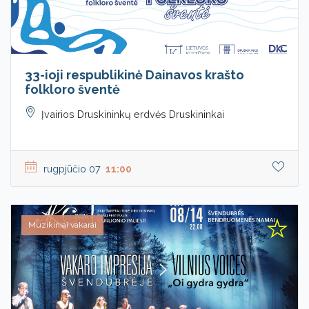
33-ioji respublikinė Dainavos krašto
folkloro šventė
Įvairios Druskininkų erdvės Druskininkai
rugpjūčio 07
11:00
Muzikiniai vakarai