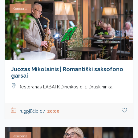
Koncertai
Juozas Mikolainis | Romantiški saksofono
garsai
Restoranas LABAI K.Dineikos g. 1, Druskininkai
rugpjūčio 07
20:00
Koncertai