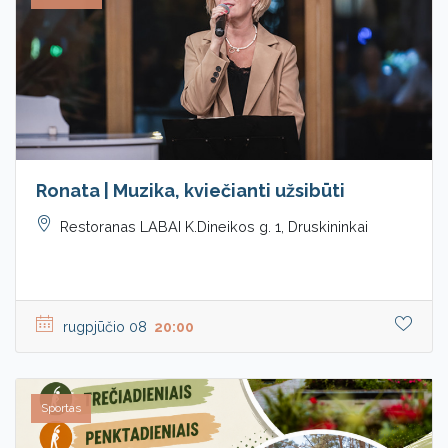
Ronata | Muzika, kviečianti užsibūti
Restoranas LABAI K.Dineikos g. 1, Druskininkai
rugpjūčio 08
20:00
Sportas