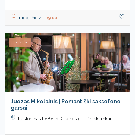
rugpjūčio 21
09:00
Koncertai
Juozas Mikolainis | Romantiški saksofono
garsai
Restoranas LABAI K.Dineikos g. 1, Druskininkai