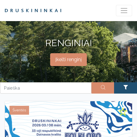
RENGINIAI
Įkelti renginį
Šventės