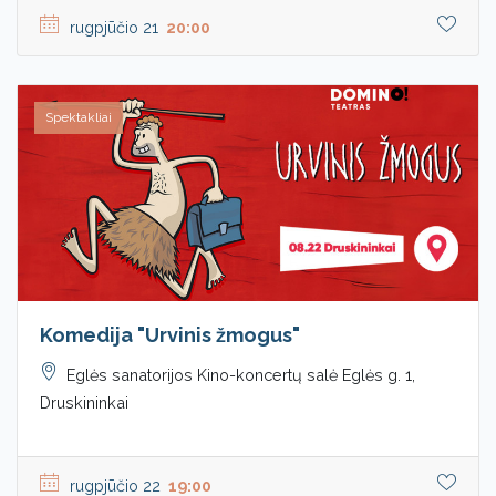
rugpjūčio 21
20:00
Spektakliai
Komedija "Urvinis žmogus"
Eglės sanatorijos Kino-koncertų salė Eglės g. 1,
Druskininkai
rugpjūčio 22
19:00