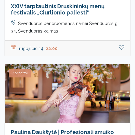
XXIV tarptautinis Druskininkų menų
festivalis „Čiurlionio paliesti“
Švendubrės bendruomenės namai Švendubrės g.
34, Švendubrės kaimas
rugpjūčio 14
22:00
Koncertai
Paulina Daukšytė | Profesionali smuiko