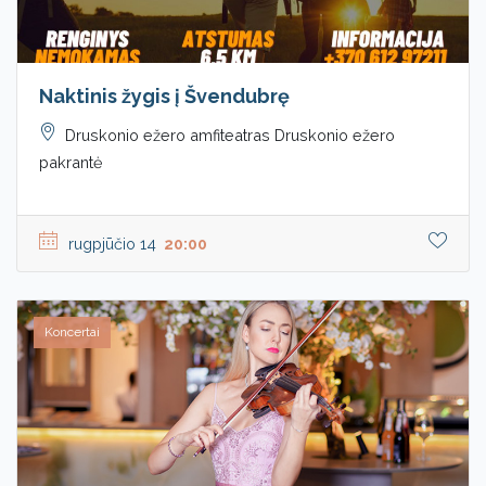
Naktinis žygis į Švendubrę
Druskonio ežero amfiteatras Druskonio ežero
pakrantė
rugpjūčio 14
20:00
Koncertai