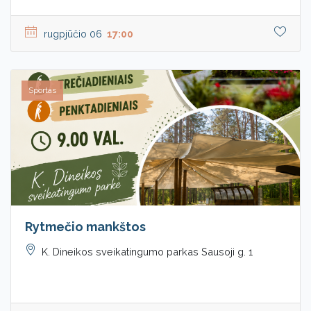
rugpjūčio 06
17:00
Sportas
Rytmečio mankštos
K. Dineikos sveikatingumo parkas Sausoji g. 1