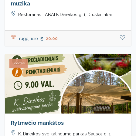
muzika
Restoranas LABAI K.Dineikos g. 1, Druskininkai
rugpjūčio 15
20:00
Sportas
Rytmečio mankštos
K. Dineikos sveikatingumo parkas Sausoji g. 1