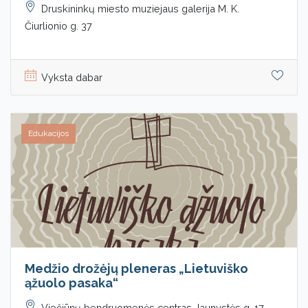
Druskininkų miesto muziejaus galerija M. K.
Čiurlionio g. 37
Vyksta dabar
Edukacijos
Medžio drožėjų pleneras „Lietuviško
ąžuolo pasaka“
Viečiūnų bendruomenės centras Jaunystės g. 17