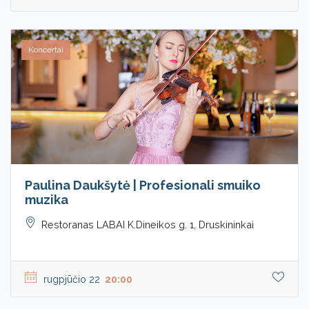
Koncertai
Paulina Daukšytė | Profesionali smuiko
muzika
Restoranas LABAI K.Dineikos g. 1, Druskininkai
rugpjūčio 22
20:00