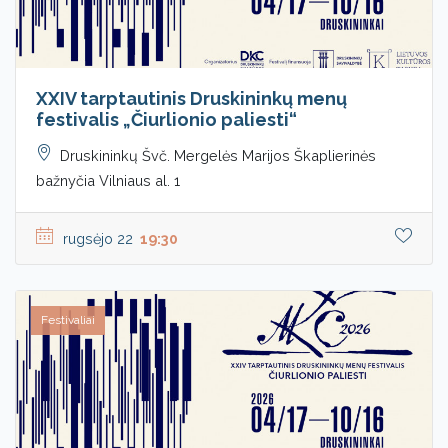
XXIV tarptautinis Druskininkų menų
festivalis „Čiurlionio paliesti“
Druskininkų Švč. Mergelės Marijos Škaplierinės
bažnyčia Vilniaus al. 1
rugsėjo 22
19:30
Festivaliai