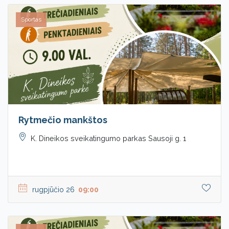
Sportas
Rytmečio mankštos
K. Dineikos sveikatingumo parkas Sausoji g. 1
rugpjūčio 26
09:00