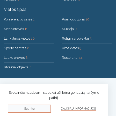
Vietos tipas
Konferencijų salės
1
Pramogų zona
10
Meno erdvės
11
Muziejai
7
Lankytinos vietos
10
Religiniai objektai
5
Sporto centras
2
Kitos vietos
9
Lauko erdvės
8
Restoranai
14
Istoriniai objektai
1
Sprendimas:
UAB "200mi"
© 2026 Druskininkai
Svetainėje naudojami slapukai užtikrina geriausią naršymo
patirtį.
Privatumo politika
Sutinku
DAUGIAU INFORMACIJOS
Slapukų informacija