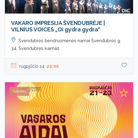
VAKARO IMPRESIJA ŠVENDUBRĖJE |
VILNIUS VOICES „Oi gydra gydra“
Švendubrės bendruomenės namai Švendubrės g.
34, Švendubrės kaimas
rugpjūčio 14
22:00
Šventės