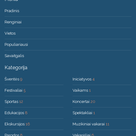
Pradinis
Renginiai
Vietos
Populiariausi
Savaitgalis
Kategorija
Šventės
9
Iniciatyvos
4
Festivaliai
5
Vaikams
1
Sportas
12
Koncertai
20
Edukacijos
8
Spektakliai
1
Ekskursijos
16
Muzikiniai vakarai
11
Parodos
8
Vakarėliai
6