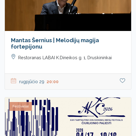
Mantas Šernius | Melodijų magija
fortepijonu
Restoranas LABAI K.Dineikos g. 1, Druskininkai
rugpjūčio 29
20:00
Festivaliai