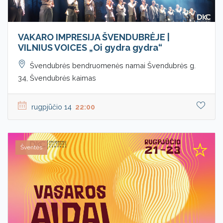
VAKARO IMPRESIJA ŠVENDUBRĖJE |
VILNIUS VOICES „Oi gydra gydra“
Švendubrės bendruomenės namai Švendubrės g.
34, Švendubrės kaimas
rugpjūčio 14
22:00
Šventės