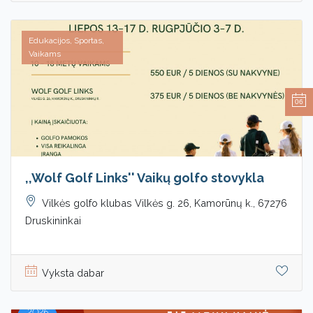
Edukacijos, Sportas,
Vaikams
06
,,Wolf Golf Links'' Vaikų golfo stovykla
Vilkės golfo klubas Vilkės g. 26, Kamorūnų k., 67276
Druskininkai
Vyksta dabar