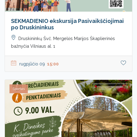
SEKMADIENIO ekskursija Pasivaikščiojimai
po Druskininkus
Druskininkų Švč. Mergelės Marijos Škaplierinės
bažnyčia Vilniaus al. 1
rugpjūčio 09
15:00
Sportas