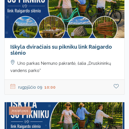
Iškyla dviračiais su pikniku link Raigardo
slėnio
Uno parkas Nemuno pakrantė, šalia „Druskininkų
vandens parko”
rugpjūčio 09
10:00
Iniciatyvos