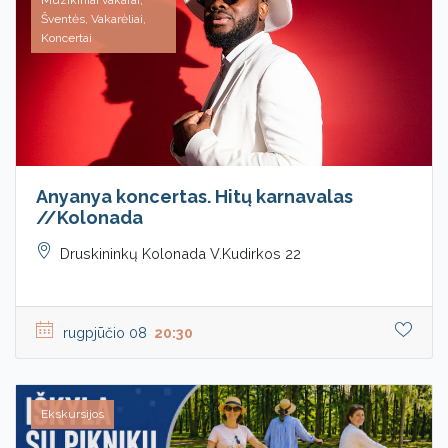
Muzikiniai vakarai,
Šventės, Vakarėliai,
Koncertai
Anyanya koncertas. Hitų karnavalas
//Kolonada
Druskininkų Kolonada V.Kudirkos 22
rugpjūčio 08
20:30
Ekskursijos