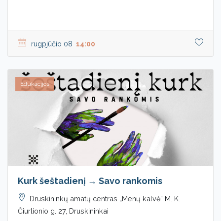
rugpjūčio 08
14:00
Edukacijos
Kurk šeštadienį → Savo rankomis
Druskininkų amatų centras „Menų kalvė“ M. K.
Čiurlionio g. 27, Druskininkai