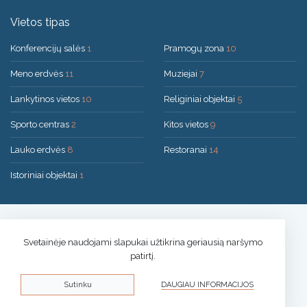
Vietos tipas
Konferencijų salės
1
Pramogų zona
10
Meno erdvės
11
Muziejai
7
Lankytinos vietos
10
Religiniai objektai
5
Sporto centras
2
Kitos vietos
9
Lauko erdvės
8
Restoranai
14
Istoriniai objektai
1
Sprendimas:
UAB "200mi"
© 2026 Druskininkai
Svetainėje naudojami slapukai užtikrina geriausią naršymo
patirtį.
Privatumo politika
Sutinku
DAUGIAU INFORMACIJOS
Slapukų informacija