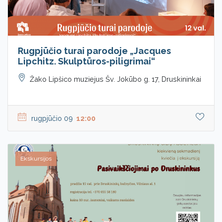
Rugpjūčio turai parodoje „Jacques
Lipchitz. Skulptūros-piligrimai“
Žako Lipšico muziejus Šv. Jokūbo g. 17, Druskininkai
rugpjūčio 09
12:00
Ekskursijos