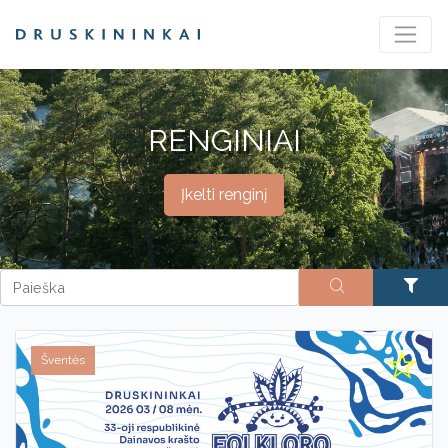
RENGINIAI
Įkelti renginį
Šventės