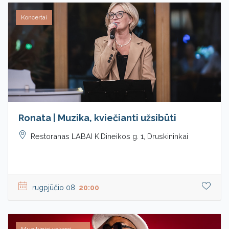
Koncertai
Ronata | Muzika, kviečianti užsibūti
Restoranas LABAI K.Dineikos g. 1, Druskininkai
rugpjūčio 08
20:00