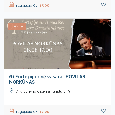
rugpjūčio 08
15:00
Koncertai
61 Fortepijoninė vasara | POVILAS
NORKŪNAS
V. K. Jonyno galerija Turistų g. 9
rugpjūčio 08
17:00