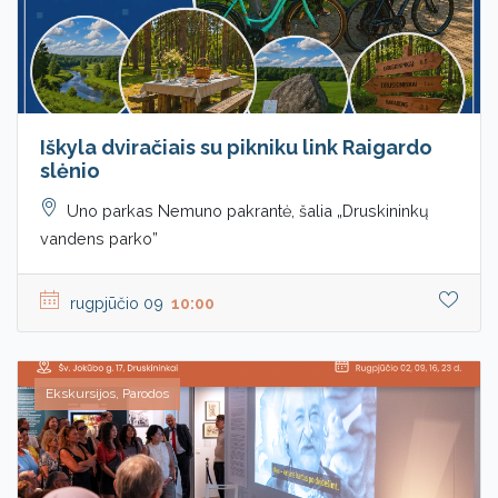
Iškyla dviračiais su pikniku link Raigardo
slėnio
Uno parkas Nemuno pakrantė, šalia „Druskininkų
vandens parko”
rugpjūčio 09
10:00
Ekskursijos, Parodos