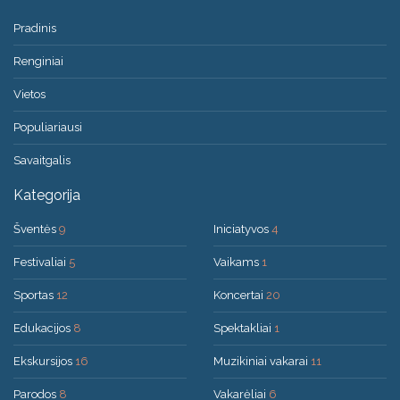
Pradinis
Renginiai
Vietos
Populiariausi
Savaitgalis
Kategorija
Šventės
9
Iniciatyvos
4
Festivaliai
5
Vaikams
1
Sportas
12
Koncertai
20
Edukacijos
8
Spektakliai
1
Ekskursijos
16
Muzikiniai vakarai
11
Parodos
8
Vakarėliai
6