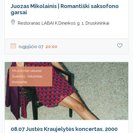
Juozas Mikolainis | Romantiški saksofono
garsai
Restoranas LABAI K.Dineikos g. 1, Druskininkai
rugpjūčio 07
20:00
Muzikiniai vakarai,
Šventės, Vakarėliai,
Koncertai
08.07 Justės Kraujelytės koncertas. 2000