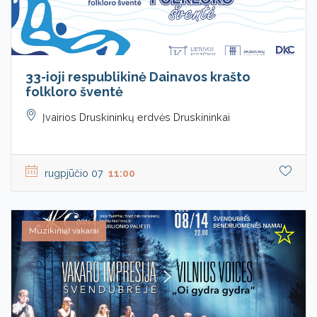
33-ioji respublikinė Dainavos krašto
folkloro šventė
Įvairios Druskininkų erdvės Druskininkai
rugpjūčio 07
11:00
Muzikiniai vakarai