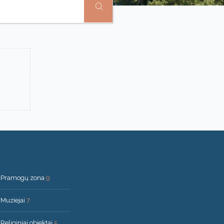
Pramogų zona
9
Muziejai
7
Religiniai objektai
5