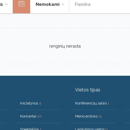
is
Nemokami
renginių nerasta
Vietos tipas
Iniciatyvos
4
Konferencijų salės
1
Koncertai
20
Meno erdvės
11
Spektakliai
1
Lankytinos vietos
9