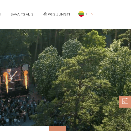
LT
I
SAVAITGALIS
PRISIJUNGTI
07