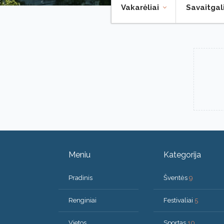
Vakarėliai
Savaitgal
Meniu
Kategorija
Pradinis
Šventės
9
Renginiai
Festivaliai
5
Vietos
Sportas
10